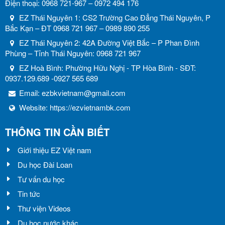
Điện thoại: 0968 721-967 – 0972 494 176
EZ Thái Nguyên 1: CS2 Trường Cao Đẳng Thái Nguyên, P
Bắc Kạn – ĐT 0968 721 967 – 0989 890 255
EZ Thái Nguyên 2: 42A Đường Việt Bắc – P Phan Đình
Phùng – Tỉnh Thái Nguyên: 0968 721 967
EZ Hoà Bình: Phường Hữu Nghị - TP Hòa Bình - SĐT:
0937.129.689 -0927 565 689
Email:
ezbkvietnam@gmail.com
Website:
https://ezvietnambk.com
THÔNG TIN CẦN BIẾT
Giới thiệu EZ Việt nam
Du học Đài Loan
Tư vấn du học
Tin tức
Thư viện Videos
Du học nước khác