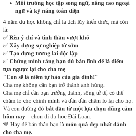
Môi trường học tập song ngữ, nâng cao ngoại
ngữ và kỹ năng toàn diện
4 năm du học không chỉ là tích lũy kiến thức, mà còn
là:
✅
Rèn ý chí và tinh thần vượt khó
✅
Xây dựng sự nghiệp từ sớm
✅
Tạo dựng tương lai độc lập
✅
Chứng minh rằng bạn đủ bản lĩnh để là điểm
tựa ngược lại cho cha mẹ
"Con sẽ là niềm tự hào của gia đình!"
Cha mẹ không cần bạn trở thành anh hùng.
Cha mẹ chỉ cần bạn trưởng thành, sống tử tế, có thể
chăm lo cho chính mình và dần dần chăm lo lại cho họ.
Và con đường đó
bắt đầu từ một lựa chọn dũng cảm
hôm nay
– chọn đi du học Đài Loan.
💙
Hãy để bản thân bạn là
món quà đẹp nhất dành
cho cha mẹ.