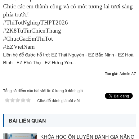
Chúc các em thành công và có một tương lai tươi sáng
phía trước!
#ThiTotNghiepTHPT2026
#2K8TuTinChienThang
#ChucCacEmThiTot
#EZVietNam
Liên hệ để được hổ trợ: EZ Thái Nguyên - EZ Bắc Ninh - EZ Hoà
Bình - EZ Phú Thọ - EZ Hưng Yên...
Tác giả:
Admin AZ
Tổng số điểm của bài viết là: 0 trong 0 đánh giá
Click để đánh giá bài viết
BÀI LIÊN QUAN
KHÓA HỌC ÔN LUYỆN ĐÁNH GIÁ NĂNG