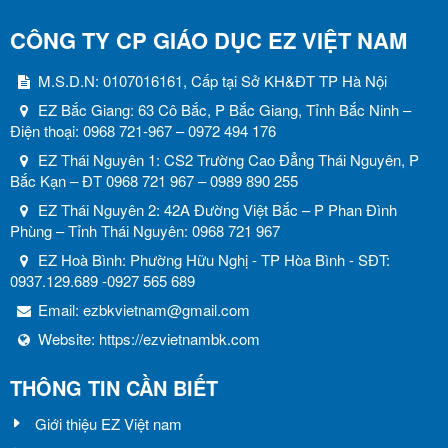
CÔNG TY CP GIÁO DỤC EZ VIỆT NAM
M.S.D.N: 0107016161, Cấp tại Sở KH&ĐT TP Hà Nội
EZ Bắc Giang: 63 Cô Bắc, P Bắc Giang, Tỉnh Bắc Ninh –
Điện thoại: 0968 721-967 – 0972 494 176
EZ Thái Nguyên 1: CS2 Trường Cao Đẳng Thái Nguyên, P
Bắc Kạn – ĐT 0968 721 967 – 0989 890 255
EZ Thái Nguyên 2: 42A Đường Việt Bắc – P Phan Đình
Phùng – Tỉnh Thái Nguyên: 0968 721 967
EZ Hoà Bình: Phường Hữu Nghị - TP Hòa Bình - SĐT:
0937.129.689 -0927 565 689
Email:
ezbkvietnam@gmail.com
Website:
https://ezvietnambk.com
THÔNG TIN CẦN BIẾT
Giới thiệu EZ Việt nam