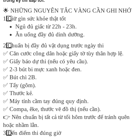
trong kỳ thi sắp tới.
🌟
NHỮNG NGUYÊN TẮC VÀNG CẦN GHI NHỚ
1️
Giữ gìn sức khỏe thật tốt
Ngủ đủ giấc từ 22h - 23h.
Ăn uống đầy đủ dinh dưỡng.
2️
Chuẩn bị đầy đủ vật dụng trước ngày thi
✅
Căn cước công dân hoặc giấy tờ tùy thân hợp lệ.
✅
Giấy báo dự thi (nếu có yêu cầu).
✅
2-3 bút bi mực xanh hoặc đen.
✅
Bút chì 2B.
✅
Tẩy (gôm).
✅
Thước kẻ.
✅
Máy tính cầm tay đúng quy định.
✅
Compa, êke, thước vẽ đồ thị (nếu cần).
👉
Nên chuẩn bị tất cả từ tối hôm trước để tránh quên
hoặc nhầm lẫn.
3️
Đến điểm thi đúng giờ