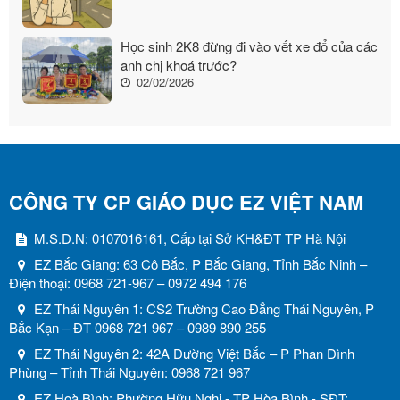
Học sinh 2K8 đừng đi vào vết xe đổ của các
anh chị khoá trước?
02/02/2026
CÔNG TY CP GIÁO DỤC EZ VIỆT NAM
M.S.D.N: 0107016161, Cấp tại Sở KH&ĐT TP Hà Nội
EZ Bắc Giang: 63 Cô Bắc, P Bắc Giang, Tỉnh Bắc Ninh –
Điện thoại: 0968 721-967 – 0972 494 176
EZ Thái Nguyên 1: CS2 Trường Cao Đẳng Thái Nguyên, P
Bắc Kạn – ĐT 0968 721 967 – 0989 890 255
EZ Thái Nguyên 2: 42A Đường Việt Bắc – P Phan Đình
Phùng – Tỉnh Thái Nguyên: 0968 721 967
EZ Hoà Bình: Phường Hữu Nghị - TP Hòa Bình - SĐT: