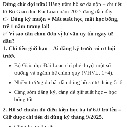
Đừng chờ đợi nữa!
Hàng trăm hồ sơ đã nộp – chỉ tiêu
từ Bộ Giáo dục Đài Loan năm 2025 đang dần đầy.
👉
Đăng ký muộn = Mất suất học, mất học bổng,
trễ 1 năm tương lai!
✅
Vì sao cần chọn đơn vị tư vấn uy tín ngay từ
đầu?
1. Chỉ tiêu giới hạn – Ai đăng ký trước có cơ hội
trước
Bộ Giáo dục Đài Loan chỉ phê duyệt một số
trường và ngành hệ chính quy (VHVL, 1+4).
Nhiều trường đã bắt đầu đóng hồ sơ từ tháng 5–6.
Càng sớm đăng ký, càng dễ giữ suất học – học
bổng tốt.
2. Hồ sơ chuẩn đủ điều kiện học bạ từ 6.0 trở lên =
Giữ được chỉ tiêu đi đúng kỳ tháng 9/2025.
Công ty uy tín sẽ: